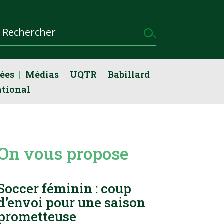
dées
Médias
UQTR
Babillard
ational
On vous propose
Soccer féminin : coup
d’envoi pour une saison
prometteuse