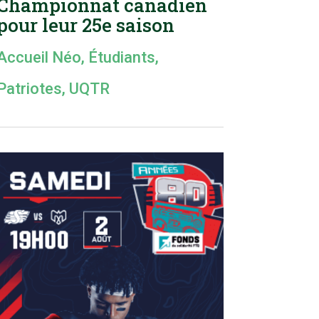
Championnat canadien
pour leur 25e saison
Accueil Néo
,
Étudiants
,
Patriotes
,
UQTR