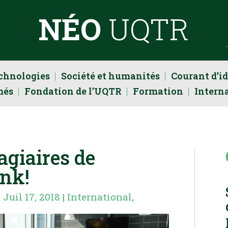
NÉO
UQTR
echnologies
Société et humanités
Courant d’i
més
Fondation de l’UQTR
Formation
Intern
agiaires de
ink!
|
Juil 17, 2018
|
International
,