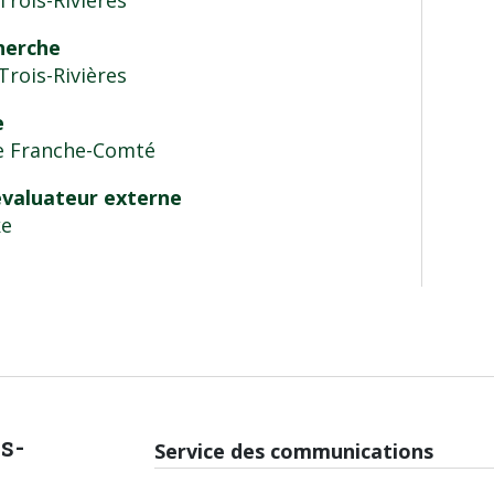
Trois-Rivières
cherche
Trois-Rivières
e
de Franche-Comté
évaluateur externe
ke
is-
Service des communications