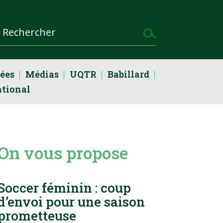
dées
Médias
UQTR
Babillard
ational
On vous propose
Soccer féminin : coup
d’envoi pour une saison
prometteuse