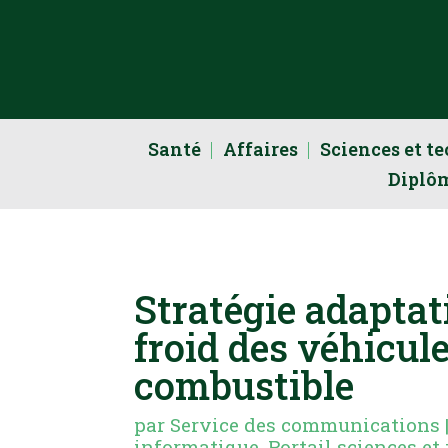
Santé
Affaires
Sciences et t
Diplô
Stratégie adaptat
froid des véhicule
combustible
par
Service des communications
informatique
,
Portail sciences et