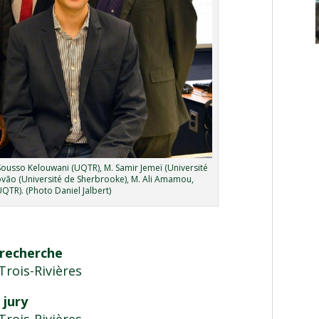
Sousso Kelouwani (UQTR), M. Samir Jemeï (Université
vão (Université de Sherbrooke), M. Ali Amamou,
UQTR). (Photo Daniel Jalbert)
 recherche
Trois-Rivières
 jury