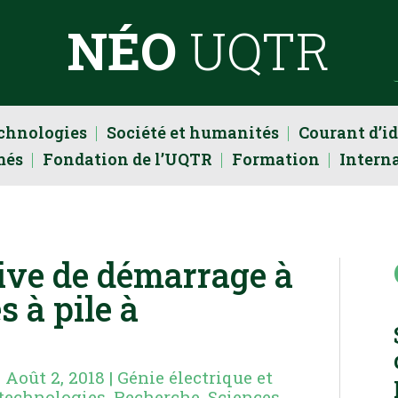
NÉO
UQTR
echnologies
Société et humanités
Courant d’i
més
Fondation de l’UQTR
Formation
Intern
ive de démarrage à
s à pile à
|
Août 2, 2018
|
Génie électrique et
 technologies
,
Recherche
,
Sciences