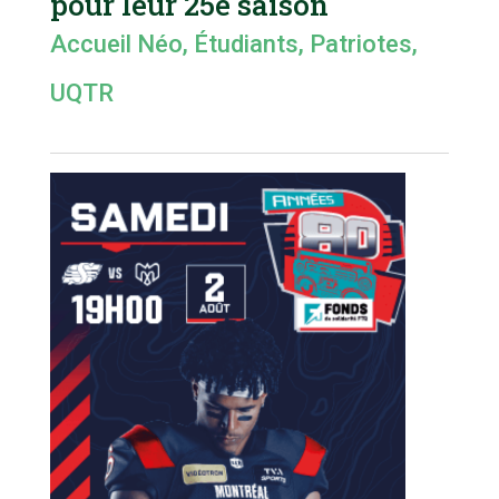
pour leur 25e saison
Accueil Néo
,
Étudiants
,
Patriotes
,
UQTR