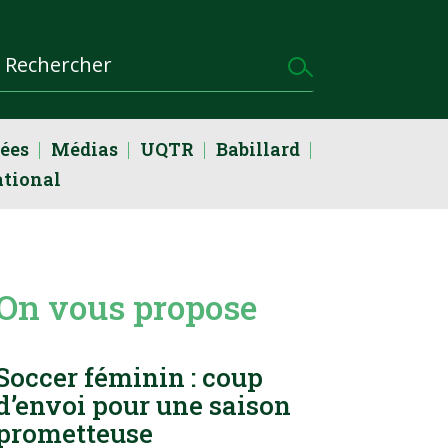
dées
Médias
UQTR
Babillard
ational
On vous propose
Soccer féminin : coup
d’envoi pour une saison
prometteuse