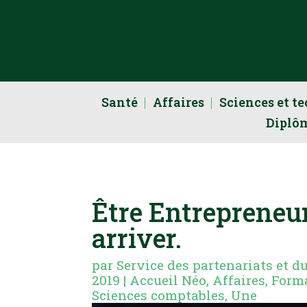
Santé
Affaires
Sciences et t
Diplô
Être Entreprene
arriver.
par
Service des partenariats et d
2019
|
Accueil Néo
,
Affaires
,
Form
Sciences comptables
,
Une