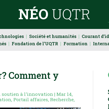
NÉO
UQTR
echnologies
Société et humanités
Courant d’i
més
Fondation de l’UQTR
Formation
Intern
ur? Comment y
u soutien à l'innovation
|
Mar 14,
ation
,
Portail affaires
,
Recherche
,