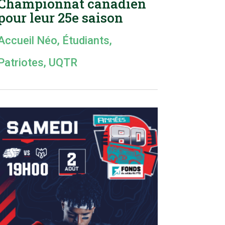
Championnat canadien
pour leur 25e saison
Accueil Néo
,
Étudiants
,
Patriotes
,
UQTR