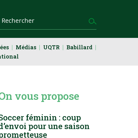
dées
Médias
UQTR
Babillard
ational
On vous propose
Soccer féminin : coup
d’envoi pour une saison
prometteuse