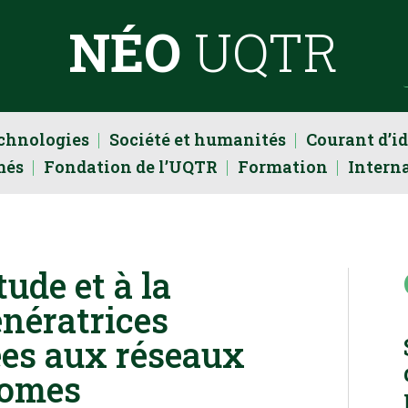
NÉO
UQTR
echnologies
Société et humanités
Courant d’i
més
Fondation de l’UQTR
Formation
Intern
tude et à la
nératrices
es aux réseaux
nomes