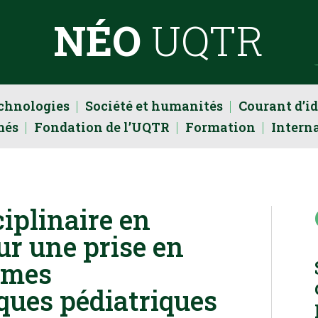
NÉO
UQTR
echnologies
Société et humanités
Courant d’i
més
Fondation de l’UQTR
Formation
Intern
ciplinaire en
ur une prise en
èmes
ques pédiatriques