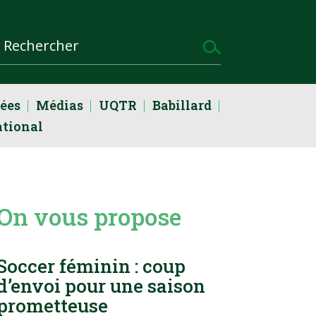
dées
Médias
UQTR
Babillard
ational
On vous propose
Soccer féminin : coup
d’envoi pour une saison
prometteuse