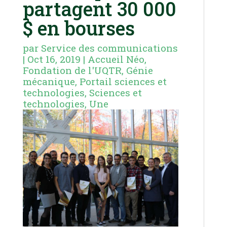
partagent 30 000
$ en bourses
par
Service des communications
|
Oct 16, 2019
|
Accueil Néo
,
Fondation de l'UQTR
,
Génie
mécanique
,
Portail sciences et
technologies
,
Sciences et
technologies
,
Une