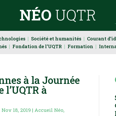
NÉO
UQTR
echnologies
Société et humanités
Courant d’i
més
Fondation de l’UQTR
Formation
Intern
nnes à la Journée
e l’UQTR à
|
Nov 18, 2019
|
Accueil Néo
,