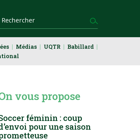
dées
Médias
UQTR
Babillard
ational
On vous propose
Soccer féminin : coup
d’envoi pour une saison
prometteuse