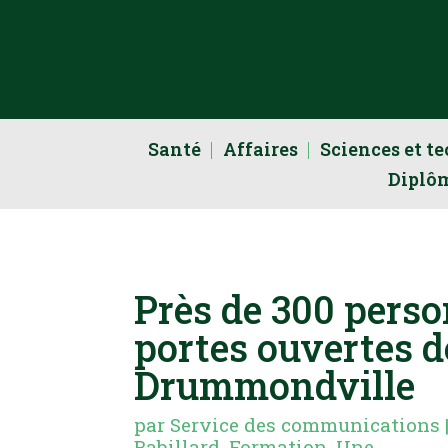
Santé
Affaires
Sciences et t
Diplô
Près de 300 perso
portes ouvertes d
Drummondville
par
Service des communications
Babillard
,
Formation
,
Une