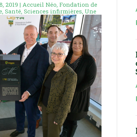
8, 2019
|
Accueil Néo
,
Fondation de
e
,
Santé
,
Sciences infirmières
,
Une