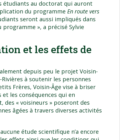
s étudiants au doctorat qui auront
’application du programme
En route vers
tudiants seront aussi impliqués dans
du programme », a précisé Sylvie
ion et les effets de
lement depuis peu le projet Voisin-
s-Rivières à soutenir les personnes
etits Frères, Voisin-Âge vise à briser
s et les conséquences qui en
t, des « voisineurs » poseront des
nnes âgées à travers diverses activités
 aucune étude scientifique n’a encore
es effets ainsi que les conditions qui