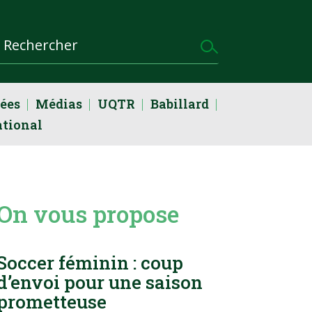
dées
Médias
UQTR
Babillard
ational
On vous propose
Soccer féminin : coup
d’envoi pour une saison
prometteuse