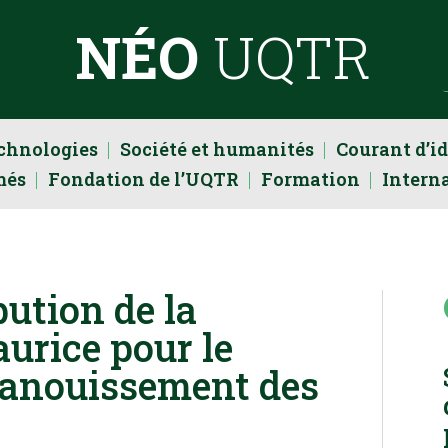
NÉO
UQTR
echnologies
Société et humanités
Courant d’i
més
Fondation de l’UQTR
Formation
Intern
ution de la
urice pour le
épanouissement des