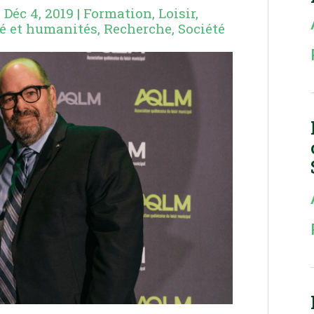
|
Déc 4, 2019
|
Formation
,
Loisir,
té et humanités
,
Recherche
,
Société