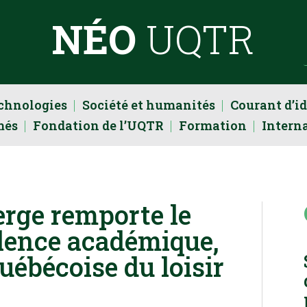
NÉO
UQTR
echnologies
Société et humanités
Courant d’i
més
Fondation de l’UQTR
Formation
Intern
erge remporte le
llence académique,
uébécoise du loisir