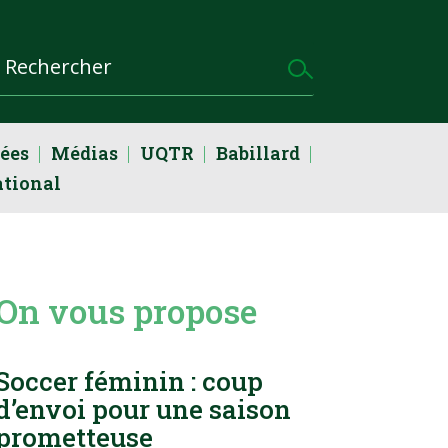
dées
Médias
UQTR
Babillard
ational
On vous propose
Soccer féminin : coup
d’envoi pour une saison
prometteuse