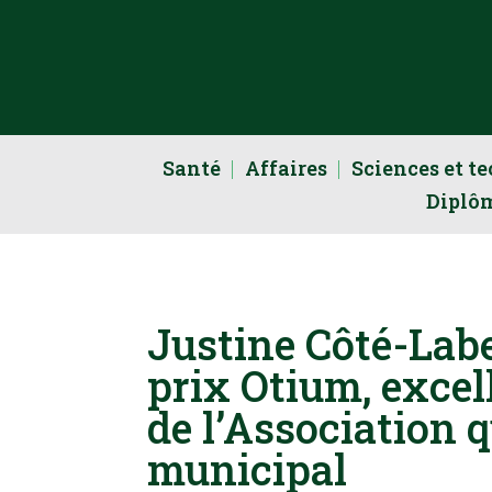
Santé
Affaires
Sciences et t
Diplô
Justine Côté-Lab
prix Otium, exce
de l’Association q
municipal