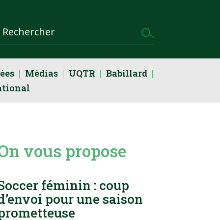
dées
Médias
UQTR
Babillard
ational
On vous propose
Soccer féminin : coup
d’envoi pour une saison
prometteuse