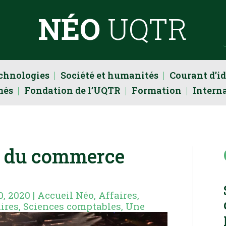
NÉO
UQTR
echnologies
Société et humanités
Courant d’i
més
Fondation de l’UQTR
Formation
Intern
 du commerce
0, 2020
|
Accueil Néo
,
Affaires
,
aires
,
Sciences comptables
,
Une