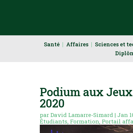
Santé
Affaires
Sciences et t
Diplô
Podium aux Jeux
2020
par
David Lamarre-Simard
|
Jan 1
Étudiants
,
Formation
,
Portail aff