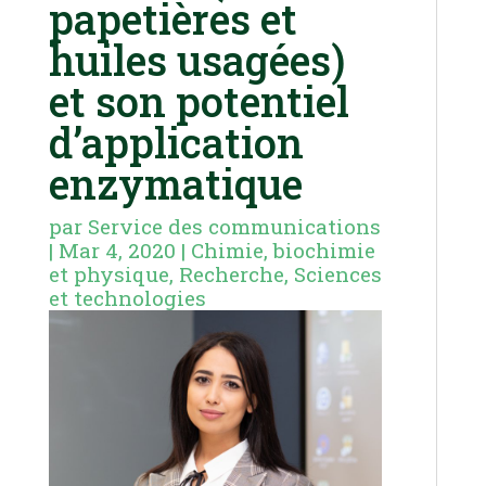
papetières et
huiles usagées)
et son potentiel
d’application
enzymatique
par
Service des communications
|
Mar 4, 2020
|
Chimie, biochimie
et physique
,
Recherche
,
Sciences
et technologies