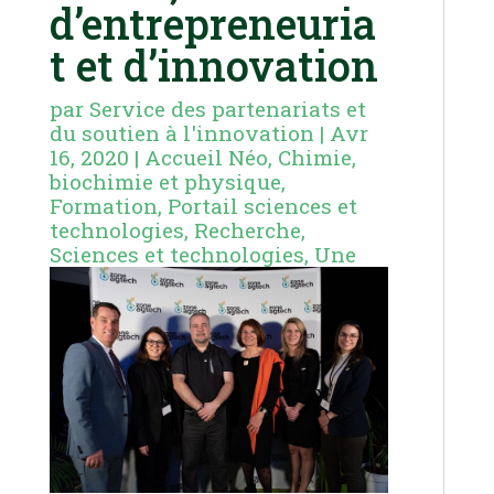
d’entrepreneuria
t et d’innovation
par
Service des partenariats et
du soutien à l'innovation
|
Avr
16, 2020
|
Accueil Néo
,
Chimie,
biochimie et physique
,
Formation
,
Portail sciences et
technologies
,
Recherche
,
Sciences et technologies
,
Une