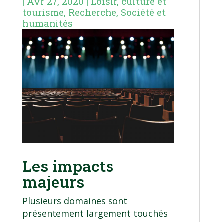
|
Avr 27, 2020
|
Loisir, culture et
tourisme
,
Recherche
,
Société et
humanités
Les impacts
majeurs
Plusieurs domaines sont
présentement largement touchés