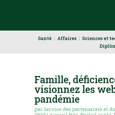
Santé
Affaires
Sciences et t
Diplô
Famille, déficienc
visionnez les we
pandémie
par
Service des partenariats et d
2020
|
Accueil Néo
,
Portail santé
,