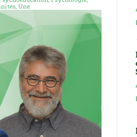
anités
,
Une