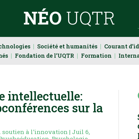
NÉO
UQTR
echnologies
Société et humanités
Courant d’i
més
Fondation de l’UQTR
Formation
Intern
e intellectuelle:
bconférences sur la
u soutien à l'innovation
|
Juil 6,
Psychoéducation
,
Psychologie
,