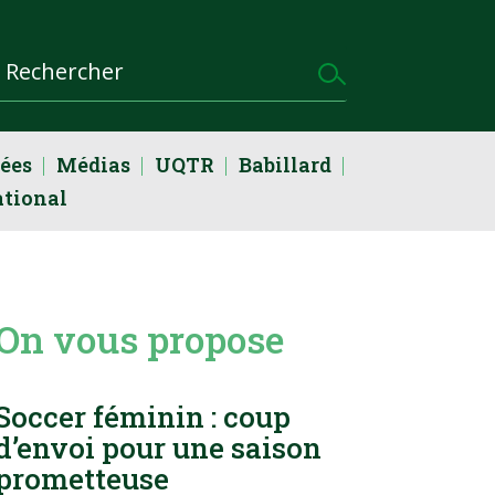
dées
Médias
UQTR
Babillard
ational
On vous propose
Soccer féminin : coup
d’envoi pour une saison
prometteuse