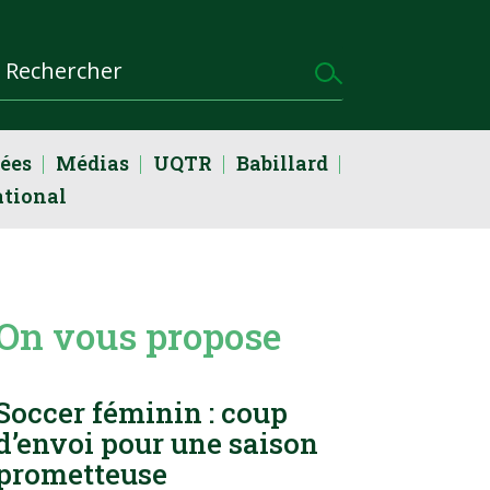
dées
Médias
UQTR
Babillard
ational
On vous propose
Soccer féminin : coup
d’envoi pour une saison
prometteuse