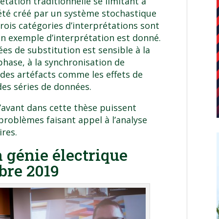
étation traditionnelle se limitant à
 été créé par un système stochastique
trois catégories d’interprétations sont
un exemple d’interprétation est donné.
ées de substitution est sensible à la
phase, à la synchronisation de
 des artéfacts comme les effets de
 des séries de données.
l’avant dans cette thèse puissent
problèmes faisant appel à l’analyse
res.
 génie électrique
bre 2019