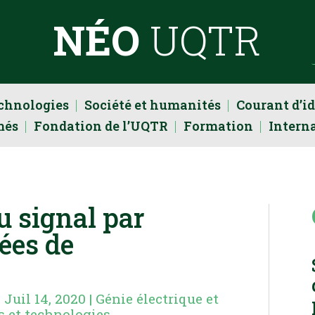
NÉO
UQTR
echnologies
Société et humanités
Courant d’i
més
Fondation de l’UQTR
Formation
Intern
u signal par
ées de
|
Juil 14, 2020
|
Génie électrique et
s et technologies