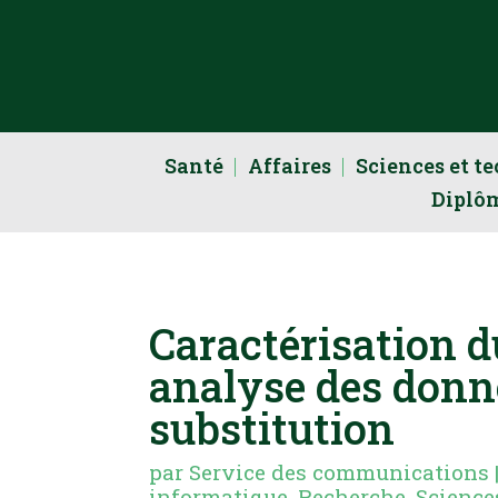
Santé
Affaires
Sciences et t
Diplô
Caractérisation d
analyse des donn
substitution
par
Service des communications
informatique
,
Recherche
,
Science