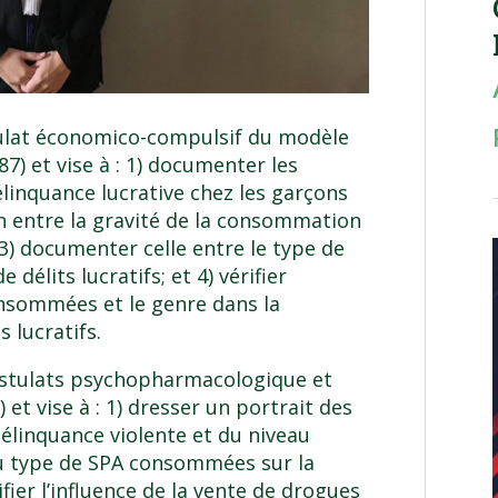
stulat économico-compulsif du modèle
7) et vise à : 1) documenter les
inquance lucrative chez les garçons
ion entre la gravité de la consommation
 3) documenter celle entre le type de
élits lucratifs; et 4) vérifier
onsommées et le genre dans la
 lucratifs.
postulats psychopharmacologique et
et vise à : 1) dresser un portrait des
élinquance violente et du niveau
e du type de SPA consommées sur la
ifier l’influence de la vente de drogues