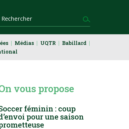
dées
Médias
UQTR
Babillard
ational
On vous propose
Soccer féminin : coup
d’envoi pour une saison
prometteuse