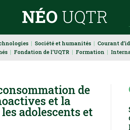
NÉO
UQTR
echnologies
Société et humanités
Courant d’i
més
Fondation de l’UQTR
Formation
Intern
a consommation de
oactives et la
les adolescents et