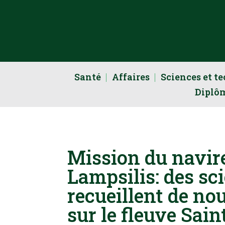
Santé
Affaires
Sciences et t
Diplô
Mission du navir
Lampsilis: des sc
recueillent de no
sur le fleuve Sai