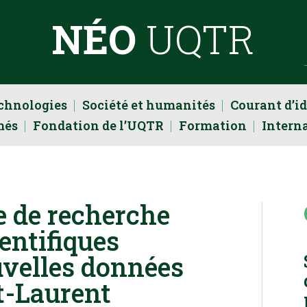
NÉO
UQTR
echnologies
Société et humanités
Courant d’i
més
Fondation de l’UQTR
Formation
Intern
e de recherche
ientifiques
uvelles données
nt-Laurent