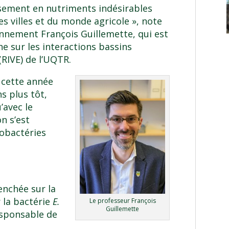
ssement en nutriments indésirables
es villes et du monde agricole », note
onnement François Guillemette, qui est
e sur les interactions bassins
(RIVE) de l’UQTR.
 cette année
s plus tôt,
’avec le
n s’est
nobactéries
enchée sur la
 la bactérie
E.
Le professeur François
Guillemette
esponsable de