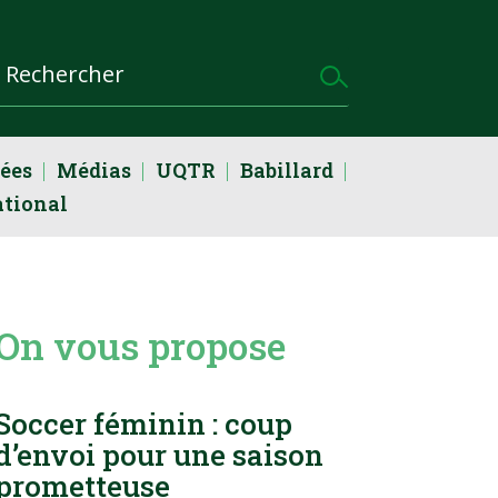
dées
Médias
UQTR
Babillard
ational
On vous propose
Soccer féminin : coup
d’envoi pour une saison
prometteuse