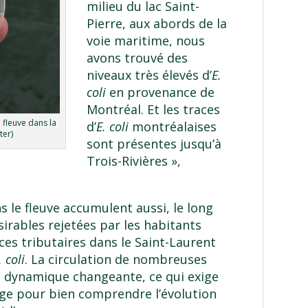
milieu du lac Saint-
Pierre, aux abords de la
voie maritime, nous
avons trouvé des
niveaux très élevés d’
E.
coli
en provenance de
Montréal. Et les traces
u fleuve dans la
d’
E. coli
montréalaises
ter)
sont présentes jusqu’à
Trois-Rivières »,
s le fleuve accumulent aussi, le long
sirables rejetées par les habitants
 ces tributaires dans le Saint-Laurent
. coli
. La circulation de nombreuses
e dynamique changeante, ce qui exige
ge pour bien comprendre l’évolution