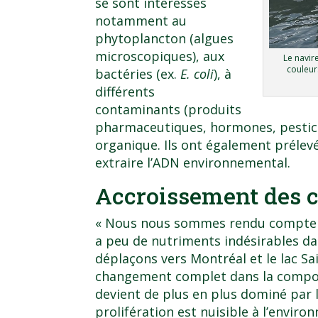
se sont intéressés
notamment au
phytoplancton (algues
microscopiques), aux
Le navir
couleur
bactéries (ex.
E. coli
), à
différents
contaminants (produits
pharmaceutiques, hormones, pestici
organique. Ils ont également prélev
extraire l’ADN environnemental.
Accroissement des 
« Nous nous sommes rendu compte qu
a peu de nutriments indésirables da
déplaçons vers Montréal et le lac Sa
changement complet dans la composi
devient de plus en plus dominé par 
prolifération est nuisible à l’enviro