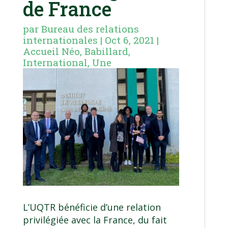
de France
par
Bureau des relations
internationales
|
Oct 6, 2021
|
Accueil Néo
,
Babillard
,
International
,
Une
L’UQTR bénéficie d’une relation
privilégiée avec la France, du fait