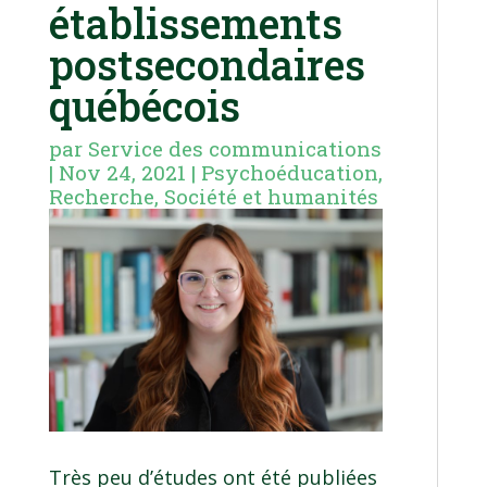
établissements
postsecondaires
québécois
par
Service des communications
|
Nov 24, 2021
|
Psychoéducation
,
Recherche
,
Société et humanités
Très peu d’études ont été publiées