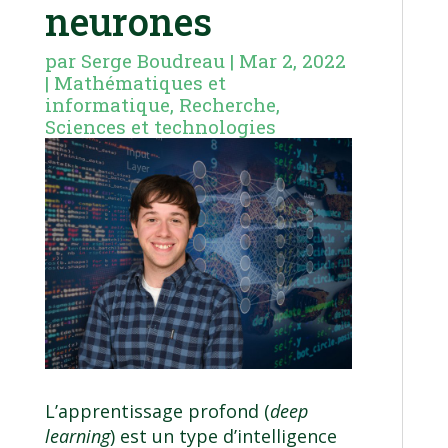
neurones
par
Serge Boudreau
|
Mar 2, 2022
|
Mathématiques et
informatique
,
Recherche
,
Sciences et technologies
L’apprentissage profond (
deep
learning
) est un type d’intelligence