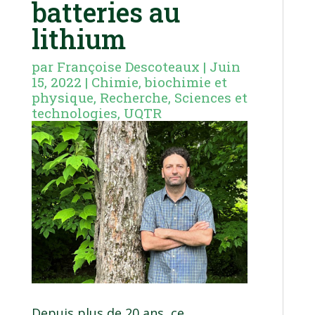
batteries au
lithium
par
Françoise Descoteaux
|
Juin
15, 2022
|
Chimie, biochimie et
physique
,
Recherche
,
Sciences et
technologies
,
UQTR
Depuis plus de 20 ans, ce