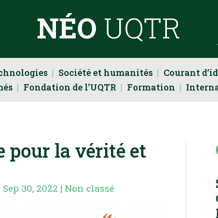
NÉO
UQTR
echnologies
Société et humanités
Courant d’i
més
Fondation de l’UQTR
Formation
Intern
 pour la vérité et
|
Sep 30, 2022
|
Non classé