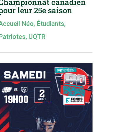
Championnat canadien
pour leur 25e saison
Accueil Néo
,
Étudiants
,
Patriotes
,
UQTR