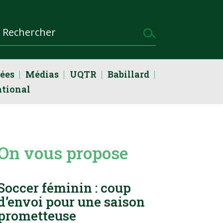
dées
Médias
UQTR
Babillard
ational
On vous propose
Soccer féminin : coup
d’envoi pour une saison
prometteuse