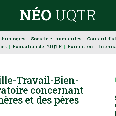
NÉO
UQTR
echnologies
Société et humanités
Courant d’i
més
Fondation de l’UQTR
Formation
Intern
lle-Travail-Bien-
oratoire concernant
mères et des pères