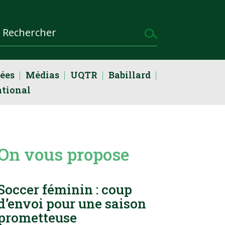
dées
Médias
UQTR
Babillard
ational
On vous propose
Soccer féminin : coup
d’envoi pour une saison
prometteuse