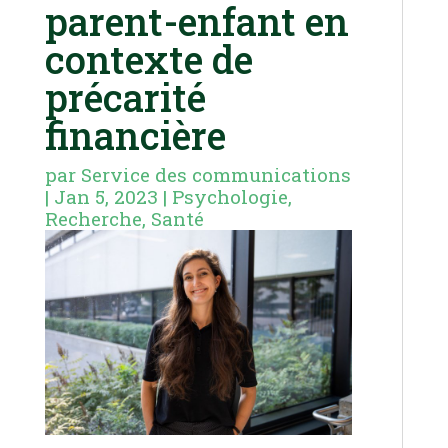
parent-enfant en
contexte de
précarité
financière
par
Service des communications
|
Jan 5, 2023
|
Psychologie
,
Recherche
,
Santé