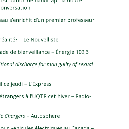
n situation de handicap : la douce
conversation
eau s’enrichit d’un premier professeur
éalité?
– Le Nouvelliste
ade de bienveillance
– Énergie 102,3
tional discharge for man guilty of sexual
l ce jeudi
– L’Express
étrangers à l’UQTR cet hiver
– Radio-
le Chargers
– Autosphere
our véhicules électriques au Canada
–