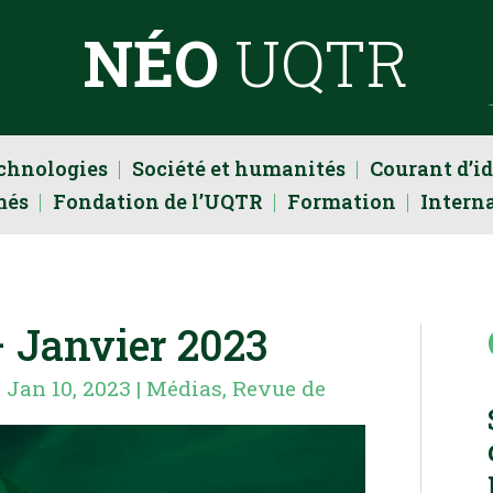
NÉO
UQTR
echnologies
Société et humanités
Courant d’i
més
Fondation de l’UQTR
Formation
Intern
– Janvier 2023
|
Jan 10, 2023
|
Médias
,
Revue de