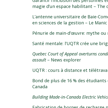
Garantir l’inclusion des personnes e
magie d’un espace habilitant
– The 
L’antenne universitaire de Baie-Com
en sciences de la gestion
– Le Manic
Pénurie de main-d’œuvre: mythe ou r
Santé mentale: l’UQTR crée une brig
Quebec Court of Appeal overturns condi
assault
– News explorer
UQTR : cours à distance et télétravai
Bond de plus de 16 % des étudiants 
Canada
Building Made-in-Canada Electric Vehic
Fabrication de bornes de recharge p