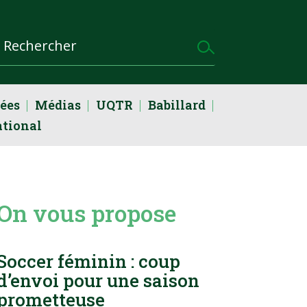
dées
Médias
UQTR
Babillard
ational
On vous propose
Soccer féminin : coup
d’envoi pour une saison
prometteuse