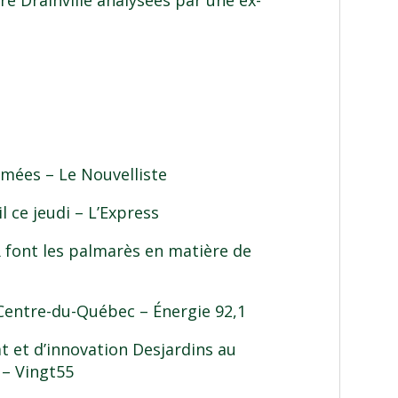
re Drainville analysées par une ex-
ermées
– Le Nouvelliste
l ce jeudi
– L’Express
R font les palmarès en matière de
 Centre-du-Québec
– Énergie 92,1
 et d’innovation Desjardins au
– Vingt55