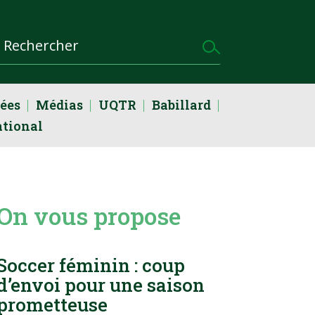
dées
Médias
UQTR
Babillard
ational
On vous propose
Soccer féminin : coup
d’envoi pour une saison
prometteuse