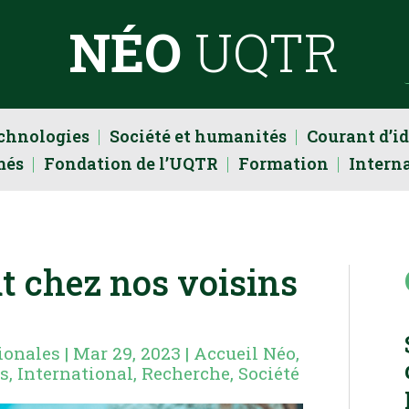
NÉO
UQTR
echnologies
Société et humanités
Courant d’i
més
Fondation de l’UQTR
Formation
Intern
ut chez nos voisins
ionales
|
Mar 29, 2023
|
Accueil Néo
,
ts
,
International
,
Recherche
,
Société