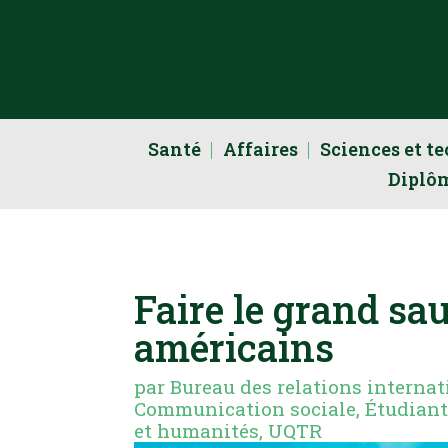
Santé
Affaires
Sciences et t
Diplô
Faire le grand sa
américains
par
Bureau des relations internat
Communication sociale
,
Étudian
et humanités
,
UQTR