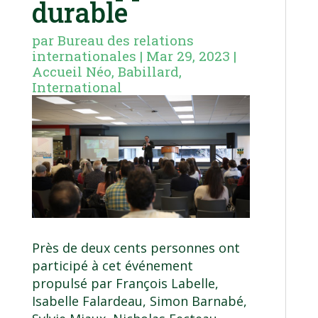
durable
par
Bureau des relations
internationales
|
Mar 29, 2023
|
Accueil Néo
,
Babillard
,
International
Près de deux cents personnes ont
participé à cet événement
propulsé par François Labelle,
Isabelle Falardeau, Simon Barnabé,