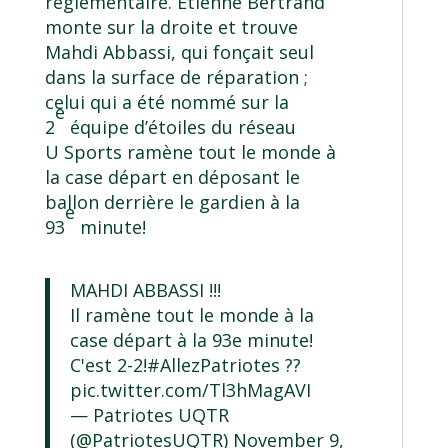
réglementaire. Étienne Bertrand
monte sur la droite et trouve
Mahdi Abbassi, qui fonçait seul
dans la surface de réparation ;
celui qui a été nommé sur la
e
2
équipe d’étoiles du réseau
U Sports ramène tout le monde à
la case départ en déposant le
ballon derrière le gardien à la
e
93
minute!
MAHDI ABBASSI !!!
Il ramène tout le monde à la
case départ à la 93e minute!
C'est 2-2!
#AllezPatriotes
??
pic.twitter.com/Tl3hMagAVI
— Patriotes UQTR
(@PatriotesUQTR)
November 9,