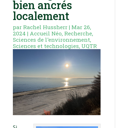
bien ancrés
localement
par
Rachel Hussherr
|
Mar 26,
2024
|
Accueil Néo
,
Recherche
,
Sciences de l'environnement
,
Sciences et technologies
,
UQTR
Si