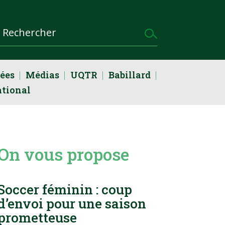
dées
Médias
UQTR
Babillard
ational
On vous propose
Soccer féminin : coup
d’envoi pour une saison
prometteuse