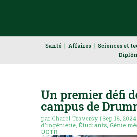
Santé
Affaires
Sciences et t
Diplô
Un premier défi d
campus de Drum
par
Charel Traversy
|
Sep 18, 2024
d'ingénierie
,
Étudiants
,
Génie mé
UQTR