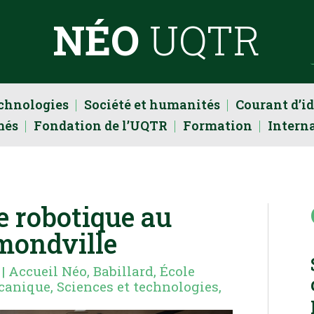
NÉO
UQTR
echnologies
Société et humanités
Courant d’i
més
Fondation de l’UQTR
Formation
Intern
e robotique au
mondville
|
Accueil Néo
,
Babillard
,
École
canique
,
Sciences et technologies
,