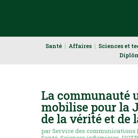
Santé
Affaires
Sciences et t
Diplô
La communauté un
mobilise pour la 
de la vérité et de 
par
Service des communications
Santé
,
Sciences infirmières
,
UQT