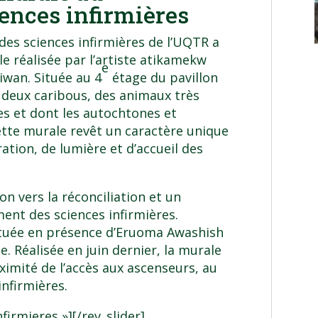
ences infirmières
des sciences infirmières de l’UQTR a
e réalisée par l’artiste atikamekw
e
ciwan. Située au 4
étage du pavillon
 deux caribous, des animaux très
s et dont les autochtones et
ette murale revêt un caractère unique
tion, de lumière et d’accueil des
on vers la réconciliation et un
nt des sciences infirmières.
ectuée en présence d’Eruoma Awashish
. Réalisée en juin dernier, la murale
oximité de l’accès aux ascenseurs, au
nfirmières.
firmieres »][/rev_slider]