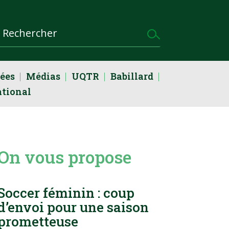
dées
Médias
UQTR
Babillard
ational
On vous propose
Soccer féminin : coup
d’envoi pour une saison
prometteuse