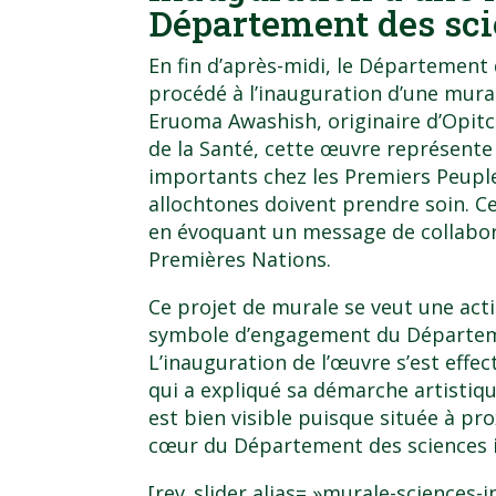
Département des sci
En fin d’après-midi, le Département 
procédé à l’inauguration d’une mural
Eruoma Awashish
, originaire d’Opit
de la Santé, cette œuvre représente
importants chez les Premiers Peuple
allochtones doivent prendre soin. C
en évoquant un message de collabora
Premières Nations.
Ce projet de murale se veut une acti
symbole d’engagement du Départeme
L’inauguration de l’œuvre s’est eff
qui a expliqué sa démarche artistique
est bien visible puisque située à pr
cœur du Département des sciences i
[rev_slider alias= »murale-sciences-in