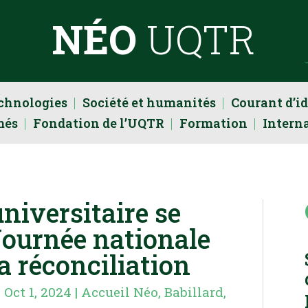
NÉO
UQTR
echnologies
Société et humanités
Courant d’i
més
Fondation de l’UQTR
Formation
Intern
iversitaire se
Journée nationale
la réconciliation
|
Oct 1, 2024
|
Accueil Néo
,
Babillard
,
R