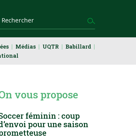
dées
Médias
UQTR
Babillard
ational
On vous propose
Soccer féminin : coup
d’envoi pour une saison
prometteuse