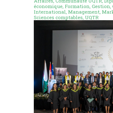
Affaires
,
Communauté UQTR
,
Dip
économique
,
Formation
,
Gestion
,
International
,
Management
,
Mark
Sciences comptables
,
UQTR