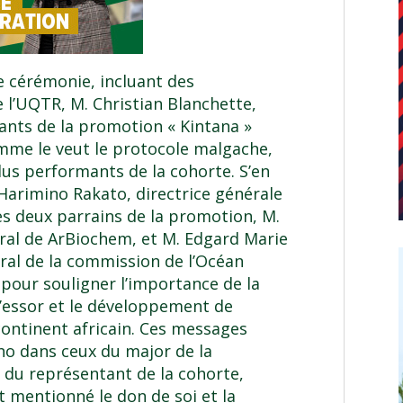
e cérémonie, incluant des
e l’UQTR, M.
Christian Blanchette
,
iants de la promotion « Kintana »
omme le veut le protocole malgache,
plus performants de la cohorte. S’en
Harimino Rakato, directrice générale
Les deux parrains de la promotion, M.
ral de ArBiochem, et M. Edgard Marie
ral de la commission de l’Océan
 pour souligner l’importance de la
l’essor et le développement de
ontinent africain. Ces messages
ho dans ceux du major de la
 du représentant de la cohorte,
t mentionné le don de soi et la