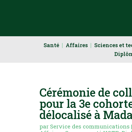
Santé
Affaires
Sciences et t
Diplô
Cérémonie de coll
pour la 3e cohor
délocalisé à Mad
par
Service des communications