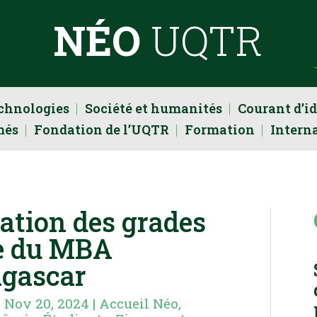
NÉO
UQTR
echnologies
Société et humanités
Courant d’i
més
Fondation de l’UQTR
Formation
Intern
ation des grades
te du MBA
agascar
|
Nov 20, 2024
|
Accueil Néo
,