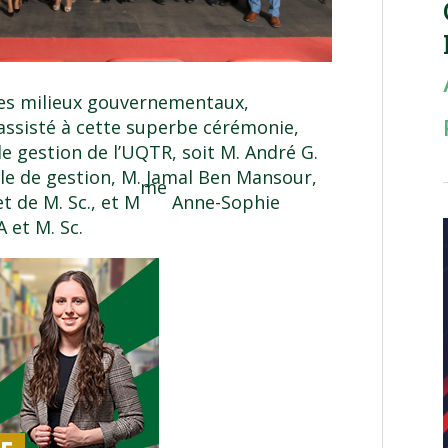
es milieux gouvernementaux,
assisté à cette superbe cérémonie,
de gestion de l’UQTR, soit M.
André G.
le de gestion
, M.
Jamal Ben Mansour
,
me
 de M. Sc., et M
Anne-Sophie
 et M. Sc.