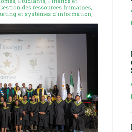
lômés
,
Étudiants
,
Finance et
Gestion des ressources humaines
,
eting et systèmes d'information
,