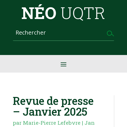
NÉO
UQTR
Revue de presse
– Janvier 2025
par
Marie-Pierre Lefebvre
|
Jan