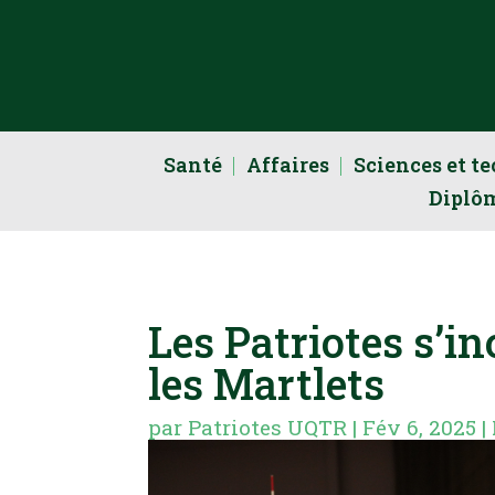
Santé
Affaires
Sciences et t
Diplô
Les Patriotes s’in
les Martlets
par
Patriotes UQTR
|
Fév 6, 2025
|