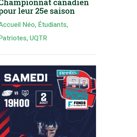
Championnat canadien
pour leur 25e saison
Accueil Néo
,
Étudiants
,
Patriotes
,
UQTR