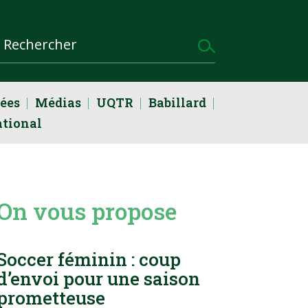
dées
Médias
UQTR
Babillard
ational
On vous propose
Soccer féminin : coup
d’envoi pour une saison
prometteuse