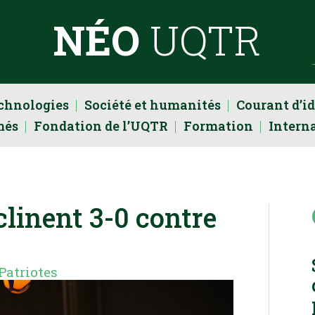
NÉO
UQTR
echnologies
Société et humanités
Courant d’i
més
Fondation de l’UQTR
Formation
Intern
clinent 3-0 contre
Patriotes