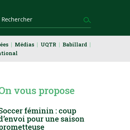
dées
Médias
UQTR
Babillard
ational
On vous propose
Soccer féminin : coup
d’envoi pour une saison
prometteuse