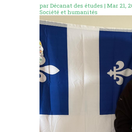
par
Décanat des études
|
Mar 21, 
Société et humanités