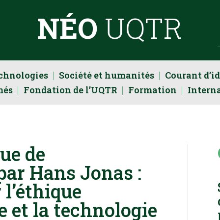
NÉO
UQTR
echnologies
Société et humanités
Courant d’i
més
Fondation de l’UQTR
Formation
Intern
que de
par Hans Jonas :
 l’éthique
 et la technologie