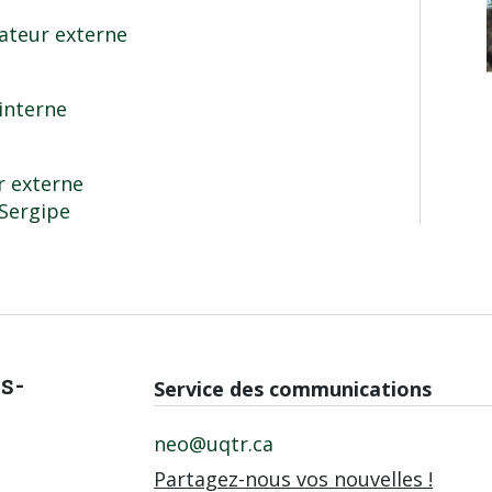
uateur externe
interne
r externe
 Sergipe
is-
Service des communications
neo@uqtr.ca
Partagez-nous vos nouvelles !