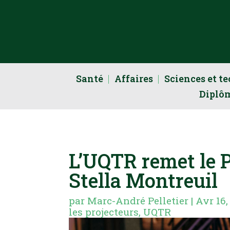
Santé
Affaires
Sciences et t
Diplô
L’UQTR remet le
Stella Montreuil
par
Marc-André Pelletier
|
Avr 16,
les projecteurs
,
UQTR