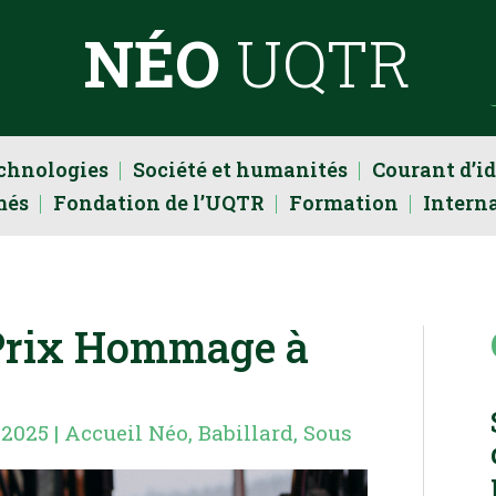
NÉO
UQTR
echnologies
Société et humanités
Courant d’i
més
Fondation de l’UQTR
Formation
Intern
 Prix Hommage à
 2025
|
Accueil Néo
,
Babillard
,
Sous