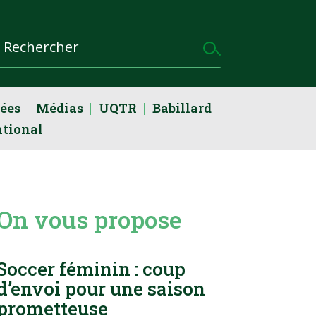
dées
Médias
UQTR
Babillard
ational
On vous propose
Soccer féminin : coup
d’envoi pour une saison
prometteuse