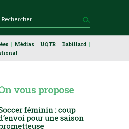
dées
Médias
UQTR
Babillard
ational
On vous propose
Soccer féminin : coup
d’envoi pour une saison
prometteuse