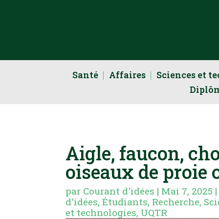
Santé
Affaires
Sciences et t
Diplô
Aigle, faucon, ch
oiseaux de proie 
par
Courant d'idées
|
Mai 7, 2025
d'idées
,
Étudiants
,
Recherche
,
Sci
et technologies
,
UQTR