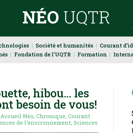
NÉO
UQTR
echnologies
Société et humanités
Courant d’i
més
Fondation de l’UQTR
Formation
Intern
ouette, hibou… les
ont besoin de vous!
|
Accueil Néo
,
Chronique
,
Courant
ences de l'environnement
,
Sciences