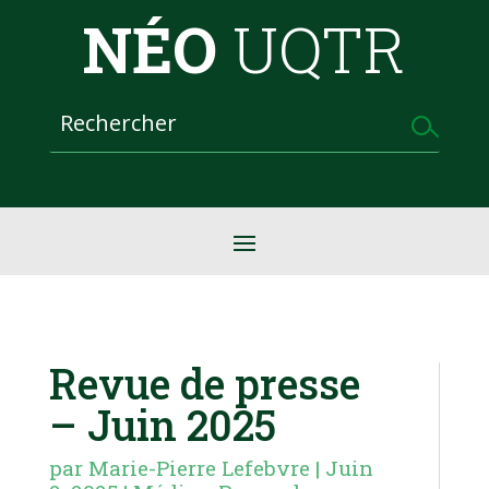
NÉO
UQTR
Revue de presse
– Juin 2025
par
Marie-Pierre Lefebvre
|
Juin