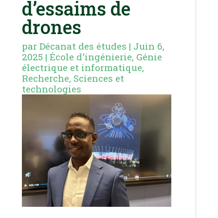
d’essaims de
drones
par
Décanat des études
|
Juin 6,
2025
|
École d'ingénierie
,
Génie
électrique et informatique
,
Recherche
,
Sciences et
technologies