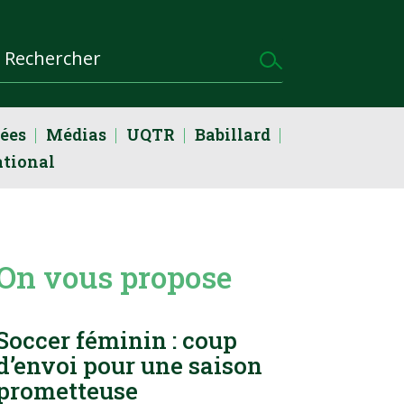
dées
Médias
UQTR
Babillard
ational
On vous propose
Soccer féminin : coup
d’envoi pour une saison
prometteuse