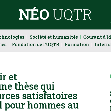
NÉO
UQTR
echnologies
Société et humanités
Courant d’i
més
Fondation de l’UQTR
Formation
Intern
ir et
ne thèse qui
rces satisfatoires
el pour hommes au