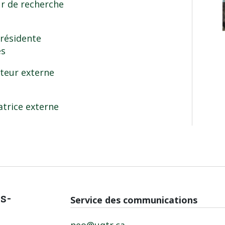
ur de recherche
Présidente
es
ateur externe
uatrice externe
is-
Service des communications