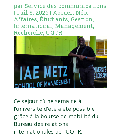
par
Service des communications
|
Juil 8, 2025
|
Accueil Néo
,
Affaires
,
Étudiants
,
Gestion
,
International
,
Management
,
Recherche
,
UQTR
Ce séjour d’une semaine à
l’université d’été a été possible
grâce à la bourse de mobilité du
Bureau des relations
internationales de l’UQTR.