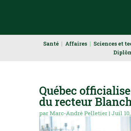
Santé
Affaires
Sciences et t
Diplô
Québec officialis
du recteur Blanch
par
Marc-André Pelletier
|
Juil 10