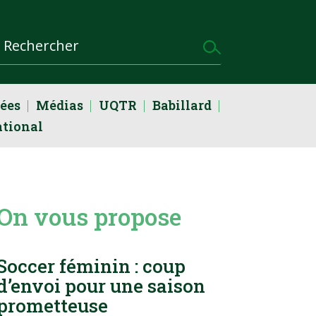
dées
Médias
UQTR
Babillard
ational
On vous propose
Soccer féminin : coup
d’envoi pour une saison
prometteuse