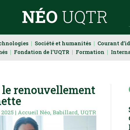
NÉO
UQTR
echnologies
Société et humanités
Courant d’i
més
Fondation de l’UQTR
Formation
Intern
e le renouvellement
ette
, 2025
|
Accueil Néo
,
Babillard
,
UQTR