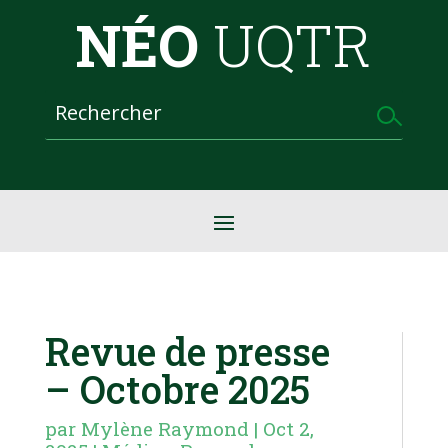
NÉO
UQTR
Revue de presse
– Octobre 2025
par
Mylène Raymond
|
Oct 2,