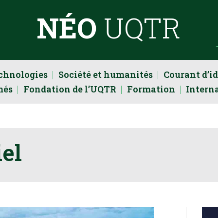
NÉO
UQTR
echnologies
Société et humanités
Courant d’i
més
Fondation de l’UQTR
Formation
Intern
iel