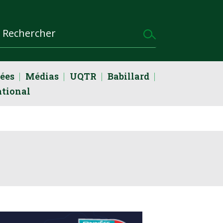
dées
Médias
UQTR
Babillard
ational