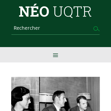
NÉO
UQTR