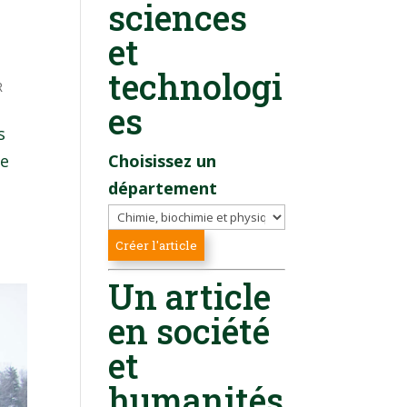
sciences
et
technologi
R
es
s
de
Choisissez un
département
Un article
en société
et
humanités