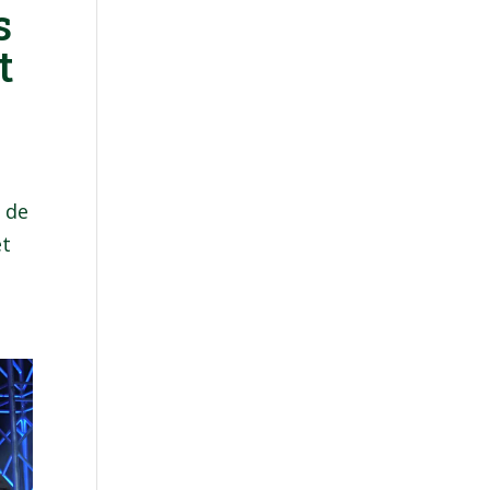
s
t
s de
et