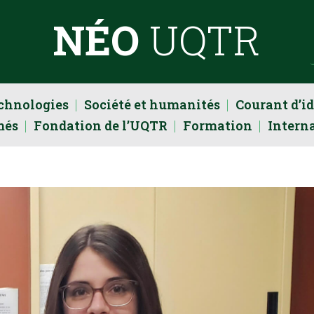
NÉO
UQTR
echnologies
Société et humanités
Courant d’i
més
Fondation de l’UQTR
Formation
Intern