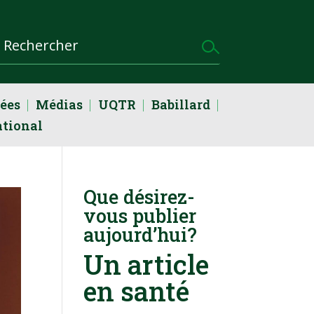
dées
Médias
UQTR
Babillard
ational
Que désirez-
vous publier
aujourd’hui?
Un article
en santé