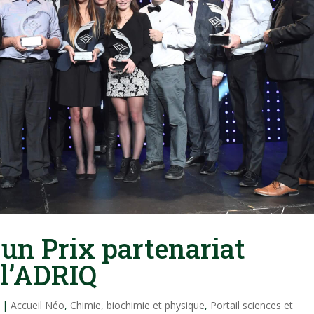
un Prix partenariat
 l’ADRIQ
|
Accueil Néo
,
Chimie, biochimie et physique
,
Portail sciences et