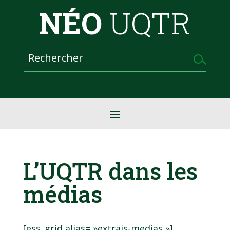
NÉO
UQTR
L’UQTR dans les
médias
[ess_grid alias= »extrais-medias »]