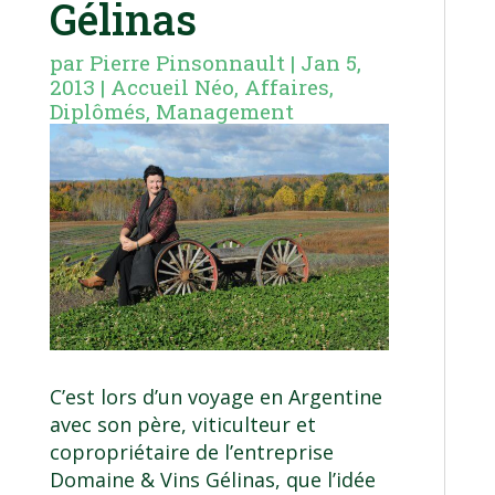
Gélinas
par
Pierre Pinsonnault
|
Jan 5,
2013
|
Accueil Néo
,
Affaires
,
Diplômés
,
Management
C’est lors d’un voyage en Argentine
avec son père, viticulteur et
copropriétaire de l’entreprise
Domaine & Vins Gélinas, que l’idée