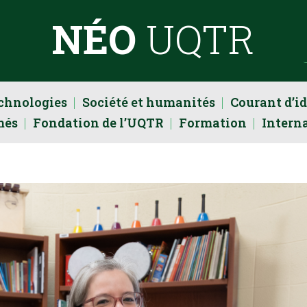
NÉO
UQTR
echnologies
Société et humanités
Courant d’i
més
Fondation de l’UQTR
Formation
Intern