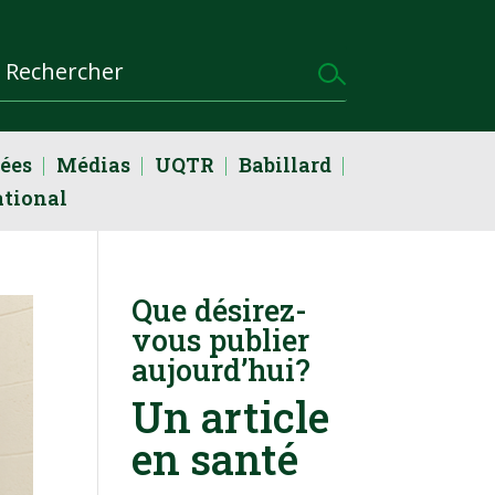
dées
Médias
UQTR
Babillard
ational
Que désirez-
vous publier
aujourd’hui?
Un article
en santé