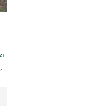
oi
,...